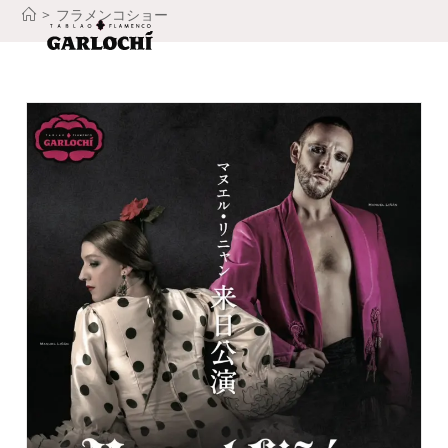
コ
>
フラメンコショー
ン
テ
ン
ツ
へ
ス
キ
ッ
プ