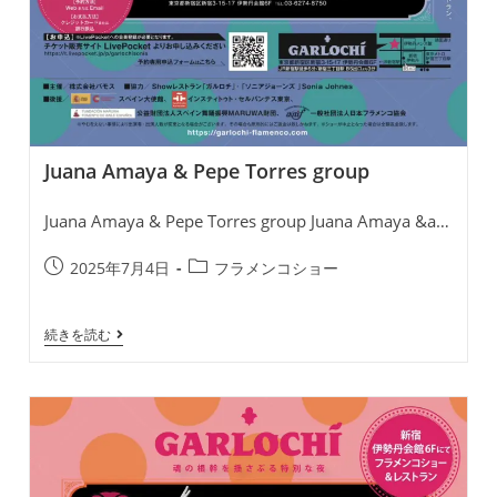
Juana Amaya & Pepe Torres group
Juana Amaya & Pepe Torres group Juana Amaya &a…
投
投
2025年7月4日
フラメンコショー
稿
稿
公
カ
Juana
続きを読む
開
テ
Amaya
日:
ゴ
&
リ
Pepe
Torres
ー:
Group