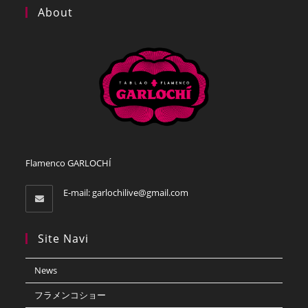
デ
About
ィ
ア
グ
ル
ー
プ
グ
ル
ー
プ
公
演
Flamenco GARLOCHÍ
E-mail:
garlochilive@gmail.com
Site Navi
News
フラメンコショー