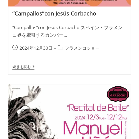
“Campallos”con Jesús Corbacho
“Campallos”con Jesús Corbacho スペイン・フラメン
コ界を牽引するカンパー…
投
投
2024年12月30日
フラメンコショー
稿
稿
公
カ
“Campallos”con
続きを読む
開
テ
Jesús
日:
ゴ
Corbacho
リ
ー: