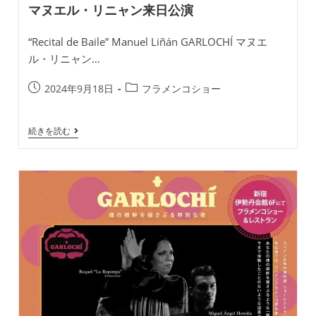
マヌエル・リニャン来日公演
“Recital de Baile” Manuel Liñán GARLOCHÍ マヌエ
ル・リニャン…
投
投
2024年9月18日
フラメンコショー
稿
稿
公
カ
Recital
続きを読む
開
テ
De
日:
ゴ
Baile
リ
Manuel
Liñán
ー:
GARLOCHÍ
マ
ヌ
エ
ル・
リ
ニ
ャ
ン
来
日
公