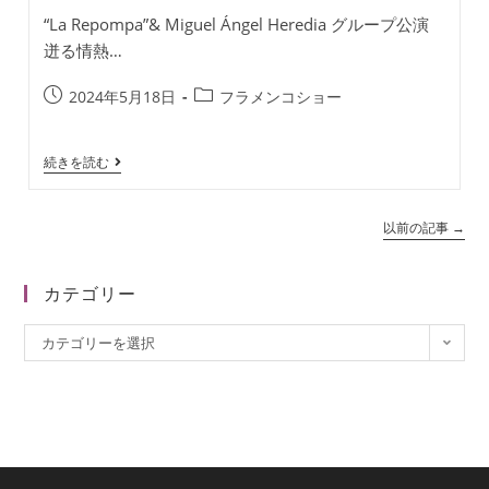
“La Repompa”& Miguel Ángel Heredia グループ公演
迸る情熱…
投
投
2024年5月18日
フラメンコショー
稿
稿
公
カ
“La
続きを読む
開
テ
Repompa”&
日:
ゴ
Miguel
リ
Ángel
以前の記事
→
Heredia
ー:
“ラ・
レ
ポ
カテゴリー
ン
パ”＆
ミ
カ
カテゴリーを選択
ゲ
テ
ル・
ア
ゴ
ン
リ
ヘ
ル・
ー
エ
レ