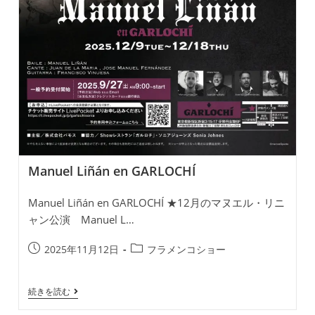
Manuel Liñán en GARLOCHÍ
Manuel Liñán en GARLOCHÍ ★12月のマヌエル・リニ
ャン公演 Manuel L…
投
投
2025年11月12日
フラメンコショー
稿
稿
公
カ
Manuel
続きを読む
開
テ
Liñán
日:
ゴ
En