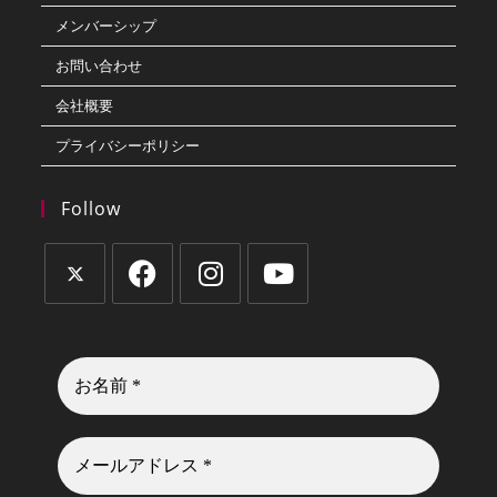
メンバーシップ
お問い合わせ
会社概要
プライバシーポリシー
Follow
新
新
新
新
し
し
し
し
い
い
い
い
タ
タ
タ
タ
ブ
ブ
ブ
ブ
で
で
で
で
開
開
開
開