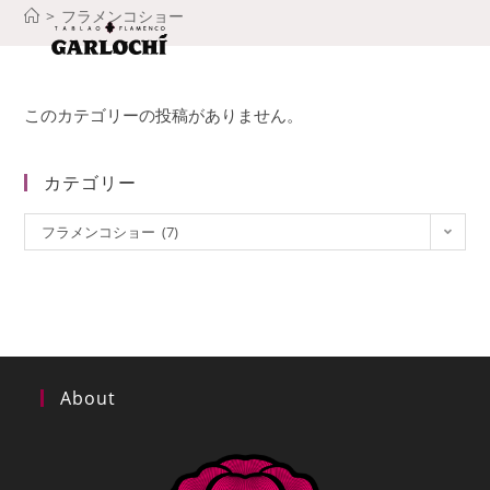
コ
>
フラメンコショー
ン
テ
ン
このカテゴリーの投稿がありません。
ツ
へ
ス
カテゴリー
キ
カ
ッ
フラメンコショー (7)
テ
プ
ゴ
リ
ー
About