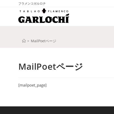
コ
フラメンコガルロチ
ン
テ
ン
ツ
へ
>
MailPoetページ
ス
キ
ッ
プ
MailPoetページ
[mailpoet_page]