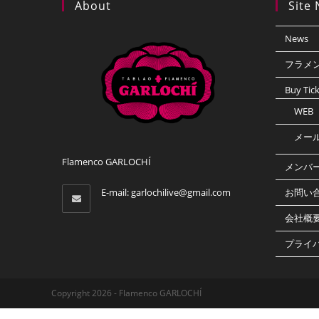
About
Site 
News
フラメ
Buy Tic
WEB（
メー
Flamenco GARLOCHÍ
メンバ
E-mail:
garlochilive@gmail.com
お問い
会社概
プライ
Copyright 2026 - Flamenco GARLOCHÍ