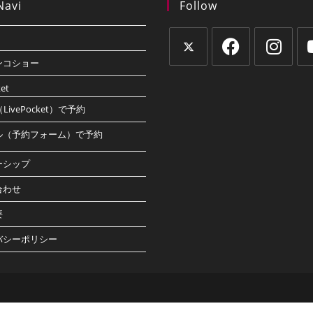
Navi
Follow
ンコショー
新
新
新
新
ket
し
し
し
し
い
い
い
い
LivePocket）で予約
タ
タ
タ
タ
ル（予約フォーム）で予約
ブ
ブ
ブ
ブ
で
で
で
で
ーシップ
開
開
開
開
合わせ
く
く
く
く
要
バシーポリシー