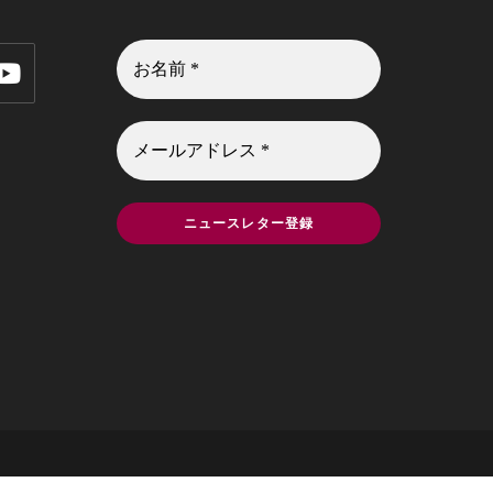
の
検
索
を
ト
グ