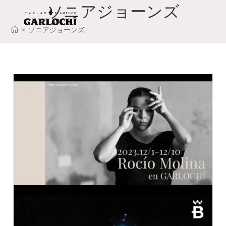
ソニアジョーンズ
コ
ン
>
ソニアジョーンズ
テ
ン
ツ
へ
ス
キ
ッ
プ