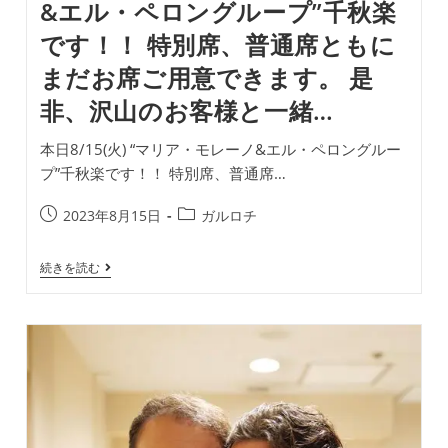
&エル・ペロングループ”千秋楽
的
な
です！！ 特別席、普通席ともに
作
品
まだお席ご用意できます。 是
を
発
非、沢山のお客様と一緒…
表
し
続
本日8/15(火) “マリア・モレーノ&エル・ペロングルー
け
る
プ”千秋楽です！！ 特別席、普通席…
カ
リ
投
投
2023年8月15日
ガルロチ
ス
マ
稿
稿
的
公
カ
ダ
本
続きを読む
開
テ
ン
日
日:
ゴ
サ
8/15(火)
ー“ロ
“マ
リ
シ
リ
ー:
オ・
ア・
モ
モ
リ
レ
ー…
ー
ノ
&
エ