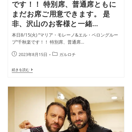
です！！ 特別席、普通席ともに
で
き
まだお席ご用意できます。 是
ま
す。
非、沢山のお客様と一緒…
是
非、
沢
本日8/15(火) “マリア・モレーノ&エル・ペロングルー
山
の
プ”千秋楽です！！ 特別席、普通席…
お
客
投
投
2023年8月15日
ガルロチ
様
と
稿
稿
一
公
カ
緒…
本
続きを読む
開
テ
日
日:
ゴ
8/15(火)
“マ
リ
リ
ー:
ア・
モ
レ
ー
ノ
&
エ
ル・
ペ