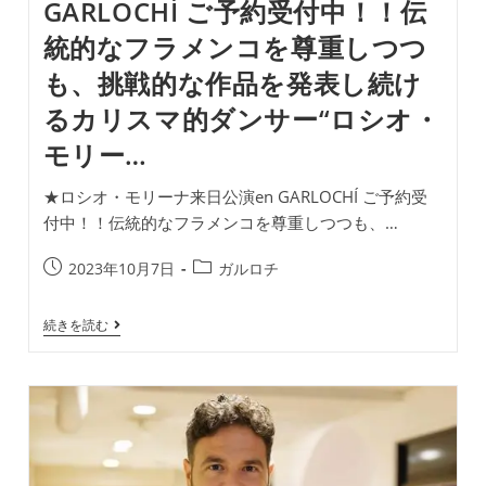
GARLOCHÍ ご予約受付中！！伝
統的なフラメンコを尊重しつつ
も、挑戦的な作品を発表し続け
るカリスマ的ダンサー“ロシオ・
モリー…
★ロシオ・モリーナ来日公演en GARLOCHÍ ご予約受
付中！！伝統的なフラメンコを尊重しつつも、…
投
投
2023年10月7日
ガルロチ
稿
稿
公
カ
★
続きを読む
開
テ
ロ
日:
ゴ
シ
オ・
リ
モ
ー:
リ
ー
ナ
来
日