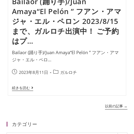
Bailaor (踊り手)/Juan
と
も
Amaya“El Pelón ” フアン・アマ
に
ま
ジャ・エル・ペロン 2023/8/15
だ
お
まで、ガルロチ出演中！ ご予約
席
ご
はプ…
用
意
で
Bailaor (踊り手)/Juan Amaya“El Pelón ” フアン・アマ
き
ジャ・エル・ペロ…
ま
す。
是
投
投
2023年8月11日
ガルロチ
非、
稿
稿
沢
山
公
カ
Bailaor
続きを読む
の
開
テ
(踊
お
日:
ゴ
り
客
手)/Juan
様
リ
以前の記事
→
Amaya“El
と
ー:
Pelón
一
”
緒…
フ
カテゴリー
ア
ン・