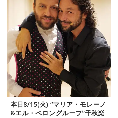
ル・
ペ
ロ
ン
グ
ル
ー
プ”千
秋
楽
で
す！！
特
別
席、
普
通
席
と
も
に
ま
だ
お
本日8/15(火) “マリア・モレーノ
席
ご
&エル・ペロングループ”千秋楽
用
意