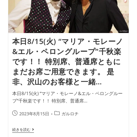
ロ
ン
グ
ル
ー
プ”千
秋
楽
本日8/15(火) “マリア・モレーノ
で
す！！
&エル・ペロングループ”千秋楽
特
別
です！！ 特別席、普通席ともに
席、
普
まだお席ご用意できます。 是
通
席
非、沢山のお客様と一緒…
と
も
に
本日8/15(火) “マリア・モレーノ&エル・ペロングルー
ま
プ”千秋楽です！！ 特別席、普通席…
だ
お
席
投
投
2023年8月15日
ガルロチ
ご
稿
稿
用
公
カ
意
本
続きを読む
で
開
テ
日
き