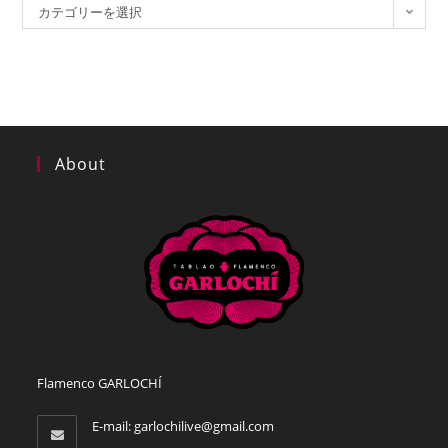
ア
カ
カテゴリーを選択
マ
テ
ジ
ャ・
ゴ
エ
リ
ル・
ペ
ー
ロ
ン
2023/8/15
About
ま
で、
ガ
ル
ロ
チ
出
演
中！
ご
予
約
は
プ…
Flamenco GARLOCHÍ
E-mail:
garlochilive@gmail.com