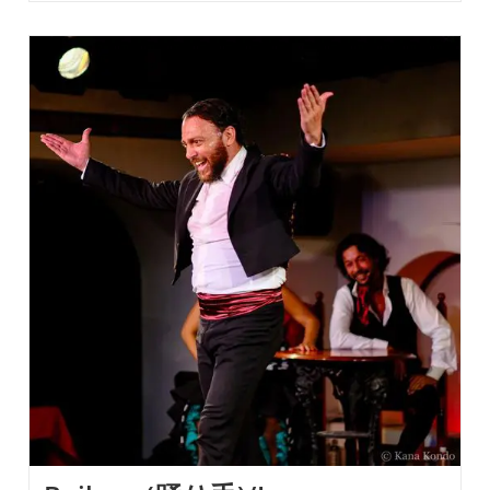
日:
ゴ
8/15(火)
ま
“マ
リ
す。
リ
是
ー:
ア・
非、
モ
沢
レ
山
ー
の
ノ
お
&
客
エ
様
ル・
と
ペ
一
ロ
緒…
ン
グ
ル
ー
プ”千
秋
楽
で
す！！
特
別
席、
普
通
席