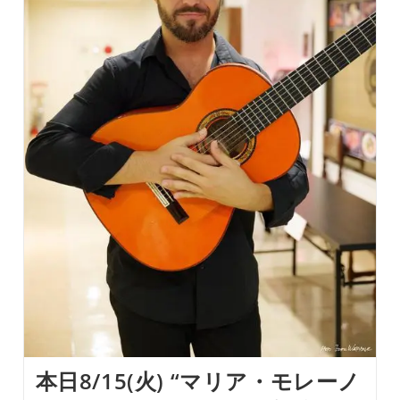
公
演
En
GARLOCHÍ
ご
予
約
受
付
中！！
伝
統
的
な
フ
ラ
メ
ン
コ
を
尊
重
し
つ
つ
も、
本日8/15(火) “マリア・モレーノ
挑
戦