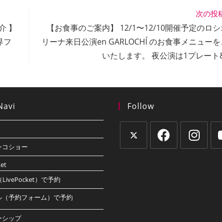
ス東京・一般社団法人日本フラメンコ協会・公益財団法人スペイ
onia Johnes
.8 Rocio Molina』掲載しました！
lamenco
#rociomolina