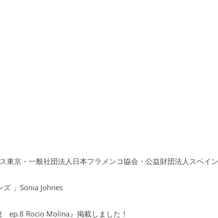
garlochi
Recuerdo／追憶 Ep.8 Rocio Molina
公開済み
11月 20, 2023
投稿日
ガルロチ
1 最小読み取り
タグ
flamenco
,
rociomolina
,
スペイン
,
ダンサー
,
フラメンコ
,
ロシオモリー