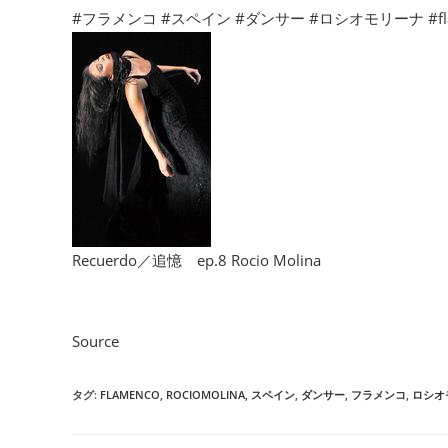
Recuerdo／追憶 ep.8 R
フラメンコ総合サイトの「フラメンコファン」様のグラ
いよいよロシオ・モリーナ来日公演が近づいてまいりま
——————
ロシオ・モリーナ来日公演en GARLOCHÍ
【ご予約】
WEB:
https://t.livepocket.jp/t/rociomolina
Email:
garlochilive@gmail.com
【出演期間】
2023年12月1日(金)〜12月10日(日)
【出演者】
Baile: Rocío Molina