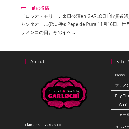
Guitarra: Yerai Cortés
Cante: Pepe de Pura
Compás y baile: José Manuel “El Oruco”
【場所】
Show レストランGARLOCHÍ
東京都新宿区新宿3-15-17 伊勢丹会館6F
主催／株式会社バモス
後援／スペイン大使館・インスティトゥト・セルバンテ
振興MARUWA財団
協力／Showレストラン「ガルロチ」・「ソニアジョーンズ 」S
【フラメンコファン11/20更新】
写真家・大森有起さんのグラビア連載『Recuerdo／追憶 ep
#フラメンコ
#スペイン
#ダンサー
#ロシオモリーナ
#f