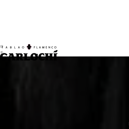
コ
フ
ラ
ン
メ
テ
ン
ン
コ
ツ
ガ
へ
ル
ス
ロ
チ
キ
ッ
プ