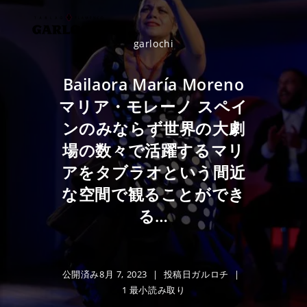
コ
ン
テ
garlochi
ン
ツ
Bailaora María Moreno
へ
マリア・モレーノ スペイ
ス
ンのみならず世界の大劇
キ
ッ
場の数々で活躍するマリ
プ
アをタブラオという間近
な空間で観ることができ
る…
公開済み
8月 7, 2023
投稿日
ガルロチ
1 最小読み取り