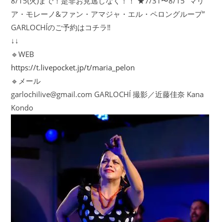
8/15(火)まで！是非お見逃しなく！！ ★7/31〜8/15 “マリ
ア・モレーノ&ファン・アマジャ・エル・ペロングループ”
GARLOCHÍのご予約はコチラ‼️
↓↓
🔹WEB
https://t.livepocket.jp/t/maria_pelon
🔹メール
garlochilive@gmail.com GARLOCHÍ 撮影／近藤佳奈 Kana
Kondo