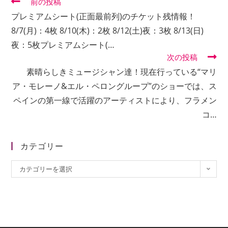
そ
前の投稿
の
プレミアムシート(正面最前列)のチケット残情報！
他
の
8/7(月)：4枚 8/10(木)：2枚 8/12(土)夜：3枚 8/13(日)
記
夜：5枚プレミアムシート(…
事
次の投稿
を
読
素晴らしきミュージシャン達！現在行っている“マリ
む
ア・モレーノ&エル・ペロングループ”のショーでは、ス
ペインの第一線で活躍のアーティストにより、フラメン
コ…
カテゴリー
カ
カテゴリーを選択
テ
ゴ
リ
ー