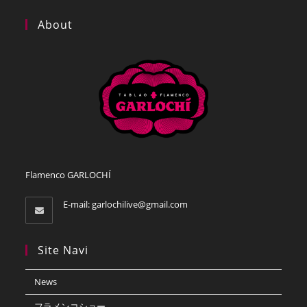
About
Flamenco GARLOCHÍ
E-mail:
garlochilive@gmail.com
Site Navi
News
フラメンコショー