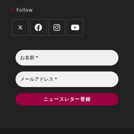
Follow
新
新
新
新
し
し
し
し
い
い
い
い
タ
タ
タ
タ
ブ
ブ
ブ
ブ
で
で
で
で
開
開
開
開
く
く
く
く