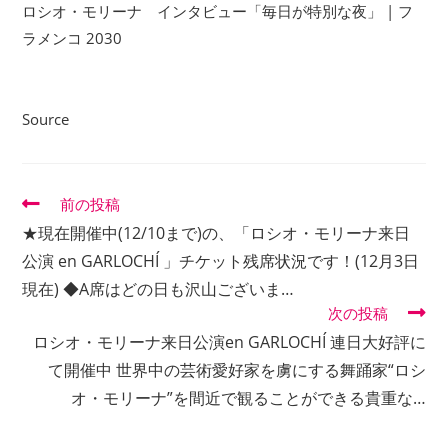
ロシオ・モリーナ インタビュー「毎日が特別な夜」 | フ
ラメンコ 2030
Source
そ
前の投稿
の
★現在開催中(12/10まで)の、「ロシオ・モリーナ来日
他
の
公演 en GARLOCHÍ 」チケット残席状況です！(12月3日
記
現在) ◆A席はどの日も沢山ございま…
事
次の投稿
を
読
ロシオ・モリーナ来日公演en GARLOCHÍ 連日大好評に
む
て開催中 世界中の芸術愛好家を虜にする舞踊家“ロシ
オ・モリーナ”を間近で観ることができる貴重な…