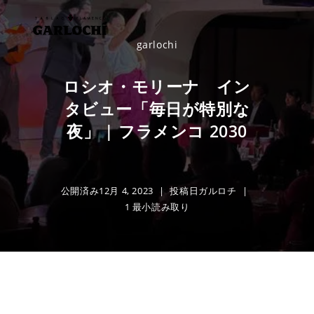
コ
ン
テ
garlochi
ン
ツ
ロシオ・モリーナ イン
へ
タビュー「毎日が特別な
ス
夜」 | フラメンコ 2030
キ
ッ
プ
公開済み
12月 4, 2023
投稿日
ガルロチ
1 最小読み取り